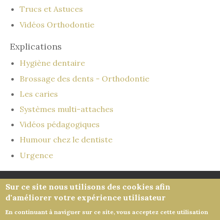
Trucs et Astuces
Vidéos Orthodontie
Explications
Hygiène dentaire
Brossage des dents - Orthodontie
Les caries
Systèmes multi-attaches
Vidéos pédagogiques
Humour chez le dentiste
Urgence
Honoraires
-
Mentions légales
-
Infos Conseil de
Sur ce site nous utilisons des cookies afin
d'améliorer votre expérience utilisateur
l'Ordre
- site web du cabinet dentaire créé
par
www.denti.site
En continuant à naviguer sur ce site, vous acceptez cette utilisation