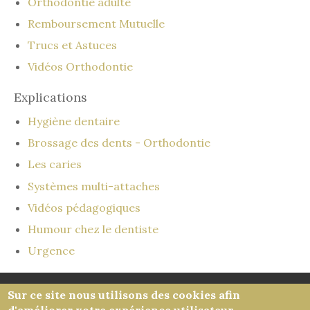
Orthodontie adulte
Remboursement Mutuelle
Trucs et Astuces
Vidéos Orthodontie
Explications
Hygiène dentaire
Brossage des dents - Orthodontie
Les caries
Systèmes multi-attaches
Vidéos pédagogiques
Humour chez le dentiste
Urgence
Sur ce site nous utilisons des cookies afin
Honoraires
-
Mentions légales
-
Infos Conseil de